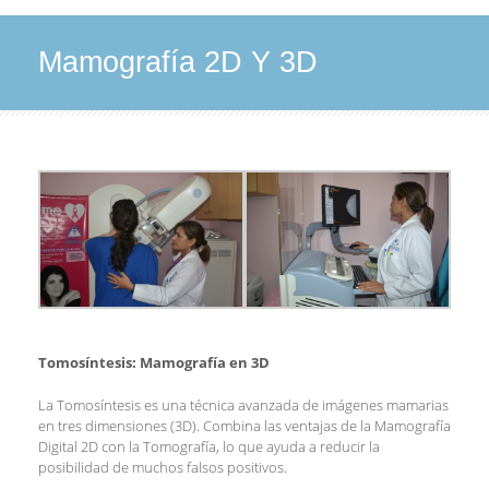
Mamografía 2D Y 3D
Tomosíntesis: Mamografía en 3D
La Tomosíntesis es una técnica avanzada de imágenes mamarias
en tres dimensiones (3D). Combina las ventajas de la Mamografía
Digital 2D con la Tomografía, lo que ayuda a reducir la
posibilidad de muchos falsos positivos.