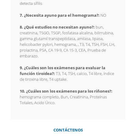
detecta sífilis
7. ¿Necesita ayuno para el hemograma?:
NO
8. ¿Qué estudios no necesitan ayuno?:
bun,
creatinina, TSGO, TSGP, fosfatasa alcalina, bilirrubina,
gamma glutamil transpeptidasa, amilasa, lipasa,
helicobacter pylori, hemograma, , T3, T4, TSH, FSH, LH,
prolactina, PSA, CA 19-9, CA 15-3, CEA, Prueba de
embarazo.
9. ¿Cuáles son los exámenes para evaluar la
función tiroidea?:
T3, T4, TSH, calcio, T4 libre, índice
de tiroxina libre, T4 uptake.
10. ¿Cuáles son los exámenes para los riñones?:
hemograma completo, Bun, Creatinina, Proteínas
Totales, Acido Úrico.
CONTÁCTENOS