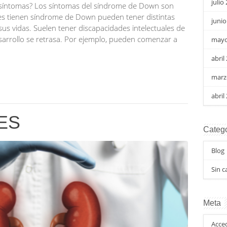
julio
 síntomas? Los síntomas del síndrome de Down son
nes tienen síndrome de Down pueden tener distintas
junio
us vidas. Suelen tener discapacidades intelectuales de
arrollo se retrasa. Por ejemplo, pueden comenzar a
mayo
abril
marz
abril
ES
Catego
Blog
Sin c
Meta
Acce