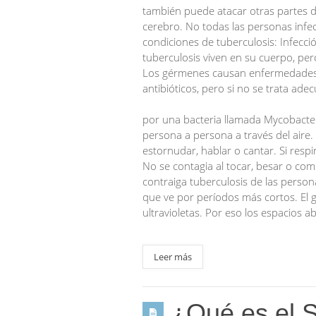
también puede atacar otras partes de
cerebro. No todas las personas infe
condiciones de tuberculosis: Infecci
tuberculosis viven en su cuerpo, pe
Los gérmenes causan enfermedades. 
antibióticos, pero si no se trata a
La tubercu
por una bacteria llamada Mycobacte
persona a persona a través del aire.
estornudar, hablar o cantar. Si resp
No se contagia al tocar, besar o com
contraiga tuberculosis de las person
que ve por períodos más cortos. El g
ultravioletas. Por eso los espacios ab
Leer más
¿Qué es el 