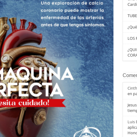
Card
TUBE
¿Qué
LOS 
¿QUI
CORA
Coment
Cint
en pa
Jesu
tiem
Luis
aplic
Hond