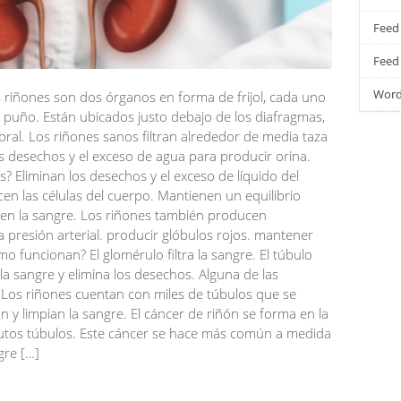
Feed
Feed
Word
riñones son dos órganos en forma de frijol, cada uno
uño. Están ubicados justo debajo de los diafragmas,
ral. Los riñones sanos filtran alrededor de media taza
s desechos y el exceso de agua para producir orina.
? Eliminan los desechos y el exceso de líquido del
en las células del cuerpo. Mantienen un equilibrio
s en la sangre. Los riñones también producen
 presión arterial. producir glóbulos rojos. mantener
o funcionan? El glomérulo filtra la sangre. El túbulo
la sangre y elimina los desechos. Alguna de las
Los riñones cuentan con miles de túbulos que se
n y limpian la sangre. El cáncer de riñón se forma en la
tos túbulos. Este cáncer se hace más común a medida
gre […]