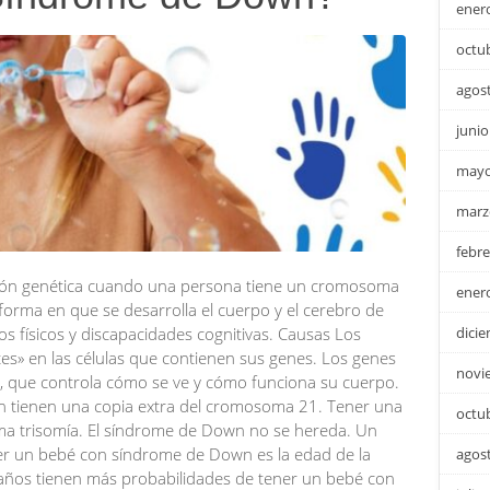
ener
octu
agos
junio
mayo
marz
febre
ión genética cuando una persona tiene un cromosoma
ener
 forma en que se desarrolla el cuerpo y el cerebro de
dici
gos físicos y discapacidades cognitivas. Causas Los
» en las células que contienen sus genes. Los genes
novi
, que controla cómo se ve y cómo funciona su cuerpo.
 tienen una copia extra del cromosoma 21. Tener una
octu
ma trisomía. El síndrome de Down no se hereda. Un
ner un bebé con síndrome de Down es la edad de la
agos
ños tienen más probabilidades de tener un bebé con