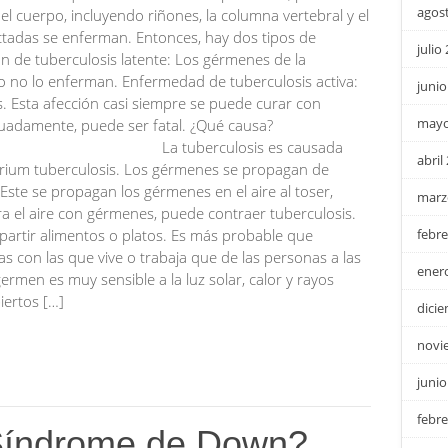
agos
l cuerpo, incluyendo riñones, la columna vertebral y el
ctadas se enferman. Entonces, hay dos tipos de
julio
ón de tuberculosis latente: Los gérmenes de la
ro no lo enferman. Enfermedad de tuberculosis activa:
junio
Esta afección casi siempre se puede curar con
mayo
decuadamente, puede ser fatal. ¿Qué causa?
losis es causada
abril
rium tuberculosis. Los gérmenes se propagan de
 Este se propagan los gérmenes en el aire al toser,
marz
ira el aire con gérmenes, puede contraer tuberculosis.
partir alimentos o platos. Es más probable que
febre
as con las que vive o trabaja que de las personas a las
ener
ermen es muy sensible a la luz solar, calor y rayos
iertos […]
dici
novi
junio
febre
Síndrome de Down?