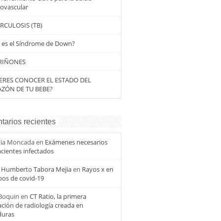
iovascular
RCULOSIS (TB)
 es el Síndrome de Down?
RIÑONES
ERES CONOCER EL ESTADO DEL
ZÓN DE TU BEBE?
arios recientes
hia Moncada
en
Exámenes necesarios
cientes infectados
s Humberto Tabora Mejia
en
Rayos x en
pos de covid-19
 Boquin
en
CT Ratio, la primera
ación de radiología creada en
uras