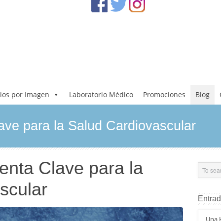
ios por Imagen
Laboratorio Médico
Promociones
Blog
ve para la Salud Cardiovascular
nta Clave para la
scular
Entrad
Una H