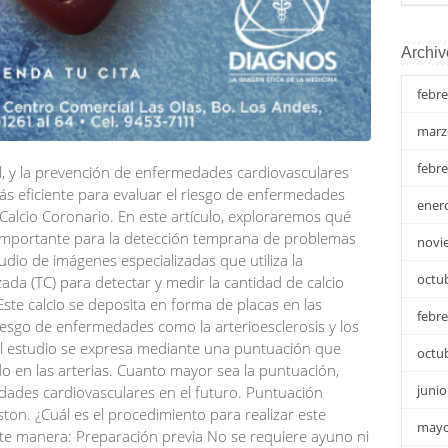
Archiv
febre
marz
febre
, y la prevención de enfermedades cardiovasculares
ás eficiente para evaluar el riesgo de enfermedades
ener
Calcio Coronario. En este artículo, exploraremos qué
 importante para la detección temprana de problemas
novi
udio de imágenes especializadas que utiliza la
octu
da (TC) para detectar y medir la cantidad de calcio
Este calcio se deposita en forma de placas en las
febre
iesgo de enfermedades como la arterioesclerosis y los
del estudio se expresa mediante una puntuación que
octu
do en las arterias. Cuanto mayor sea la puntuación,
junio
edades cardiovasculares en el futuro. Puntuación
on. ¿Cuál es el procedimiento para realizar este
mayo
ente manera: Preparación previa No se requiere ayuno ni