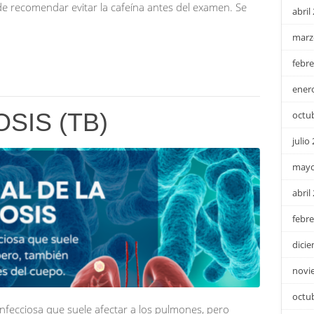
de recomendar evitar la cafeína antes del examen. Se
abril
marz
febre
ener
SIS (TB)
octu
julio
mayo
abril
febre
dici
novi
octu
nfecciosa que suele afectar a los pulmones, pero