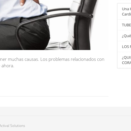
Una H
Card
TUBE
¿Qué
LOS 
¿QUI
tener muchas causas. Los problemas relacionados con
CORA
e ahora.
ctiva! Solutions