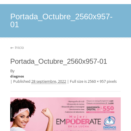
Portada_Octubre_2560x957-
01
←
Inicio
Portada_Octubre_2560x957-01
By
diagnos
|
Published
28 septiembre, 2022
|
Full size is
pixels
2560 × 957