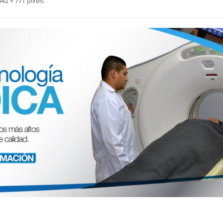
pixels
042 × 771