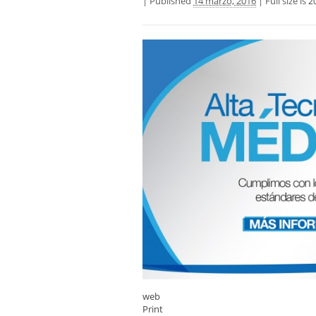
|
Published
14 marzo, 2016
|
Full size is
2
web
Print