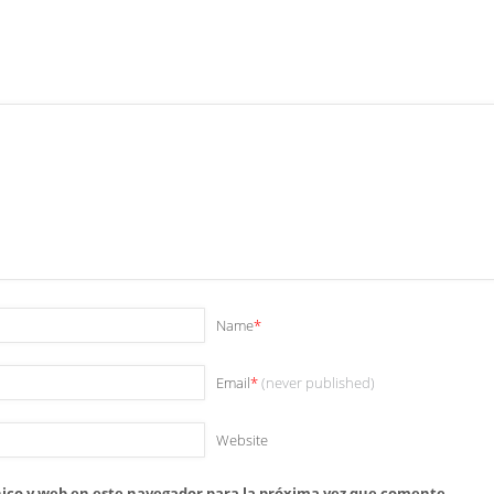
Name
*
Email
*
(never published)
Website
ico y web en este navegador para la próxima vez que comente.