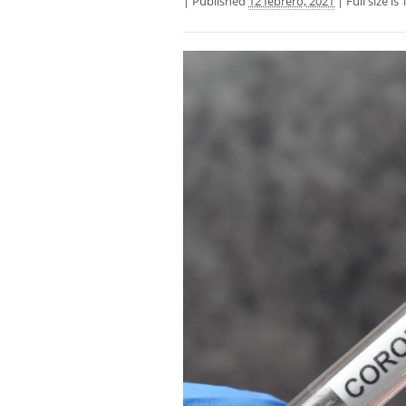
|
Published
12 febrero, 2021
|
Full size is