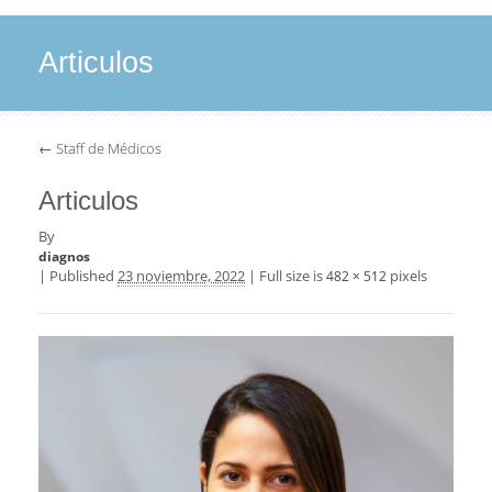
Articulos
←
Staff de Médicos
Articulos
By
diagnos
|
Published
23 noviembre, 2022
|
Full size is
pixels
482 × 512