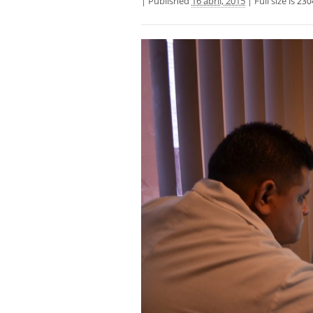
|
Published
16 abril, 2015
|
Full size is
230