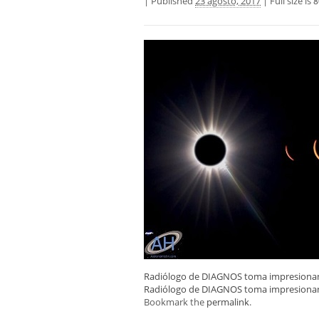
|
Published
23 agosto, 2017
|
Full size is
8
Radiólogo de DIAGNOS toma impresionante
Radiólogo de DIAGNOS toma impresionante
Bookmark the
permalink
.