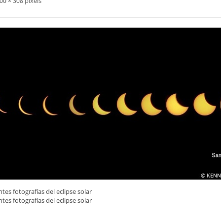
pixels
00 × 308
s fotografías del eclipse solar
s fotografías del eclipse solar